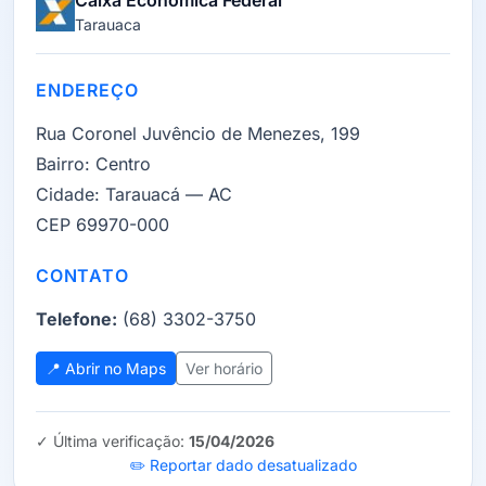
Caixa Econômica Federal
Tarauaca
ENDEREÇO
Rua Coronel Juvêncio de Menezes, 199
Bairro:
Centro
Cidade:
Tarauacá — AC
CEP 69970-000
CONTATO
Telefone:
(68) 3302-3750
📍 Abrir no Maps
Ver horário
✓ Última verificação:
15/04/2026
✏️ Reportar dado desatualizado