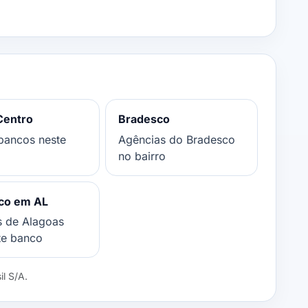
Centro
Bradesco
bancos neste
Agências do Bradesco
no bairro
co em AL
s de Alagoas
te banco
l S/A.