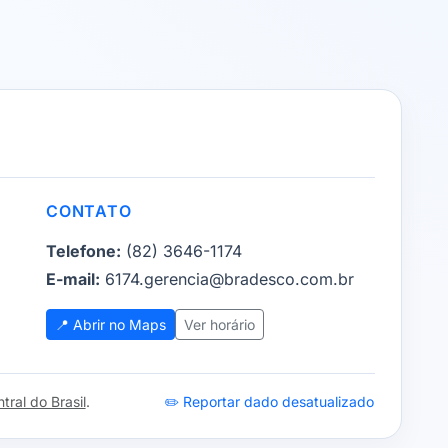
CONTATO
Telefone:
(82) 3646-1174
E-mail:
6174.gerencia@bradesco.com.br
📍 Abrir no Maps
Ver horário
ral do Brasil
.
✏️ Reportar dado desatualizado