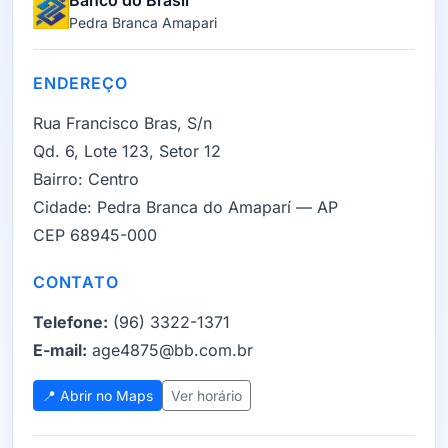
Banco do Brasil
Pedra Branca Amapari
ENDEREÇO
Rua Francisco Bras, S/n
Qd. 6, Lote 123, Setor 12
Bairro:
Centro
Cidade:
Pedra Branca do Amaparí — AP
CEP 68945-000
CONTATO
Telefone:
(96) 3322-1371
E-mail:
age4875@bb.com.br
📍 Abrir no Maps
Ver horário