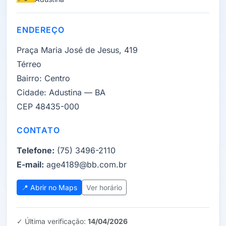
ENDEREÇO
Praça Maria José de Jesus, 419
Térreo
Bairro:
Centro
Cidade:
Adustina — BA
CEP 48435-000
CONTATO
Telefone:
(75) 3496-2110
E-mail:
age4189@bb.com.br
📍 Abrir no Maps
Ver horário
✓ Última verificação:
14/04/2026