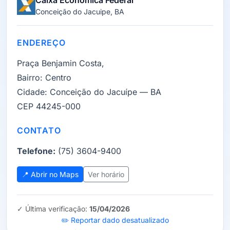
Caixa Econômica Federal
Conceição do Jacuipe, BA
ENDEREÇO
Praça Benjamin Costa,
Bairro:
Centro
Cidade:
Conceição do Jacuípe — BA
CEP 44245-000
CONTATO
Telefone:
(75) 3604-9400
📍 Abrir no Maps
Ver horário
✓ Última verificação:
15/04/2026
✏️ Reportar dado desatualizado