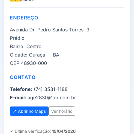
ENDEREÇO
Avenida Dr. Pedro Santos Torres, 3
Prédio
Bairro:
Centro
Cidade:
Curaçá — BA
CEP 48930-000
CONTATO
Telefone:
(74) 3531-1188
E-mail:
age2830@bb.com.br
📍 Abrir no Maps
Ver horário
✓ Última verificação:
15/04/2026