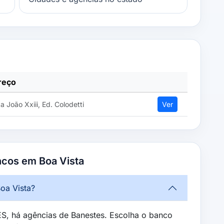
reço
a João Xxiii, Ed. Colodetti
Ver
ncos em Boa Vista
oa Vista?
ES, há agências de Banestes. Escolha o banco