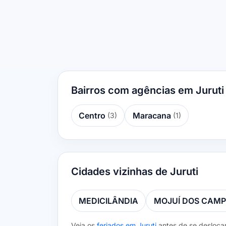
Bairros com agências em Juruti
Centro
Maracana
(3)
(1)
Cidades vizinhas de Juruti
MEDICILÂNDIA
MOJUÍ DOS CAM
Veja os
feriados em Juruti
antes de se deslocar