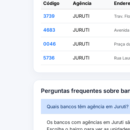
Código
Agência
Ender
3739
JURUTI
Trav. Fl
4683
JURUTI
Avenida 
0046
JURUTI
Praça d
5736
JURUTI
Rua Lau
Perguntas frequentes sobre ba
Quais bancos têm agência em Juruti?
Os bancos com agências em Juruti sã
Escolha o bairro para ver as unidade