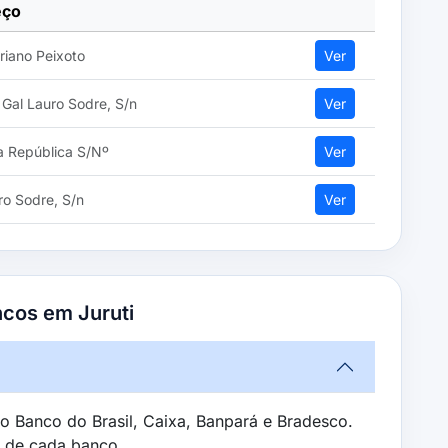
eço
oriano Peixoto
Ver
Gal Lauro Sodre, S/n
Ver
a República S/Nº
Ver
ro Sodre, S/n
Ver
ncos em Juruti
o Banco do Brasil, Caixa, Banpará e Bradesco.
s de cada banco.