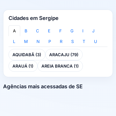
Cidades em Sergipe
A
B
C
E
F
G
I
J
L
M
N
P
R
S
T
U
AQUIDABÃ (3)
ARACAJU (79)
ARAUÁ (1)
AREIA BRANCA (1)
Agências mais acessadas de SE