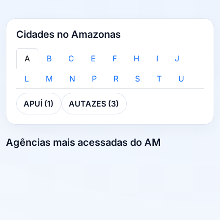
Cidades no Amazonas
A
B
C
E
F
H
I
J
L
M
N
P
R
S
T
U
APUÍ (1)
AUTAZES (3)
Agências mais acessadas do AM