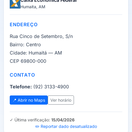
Caixa Econômica Federal
Humaita, AM
ENDEREÇO
Rua Cinco de Setembro, S/n
Bairro:
Centro
Cidade:
Humaitá — AM
CEP 69800-000
CONTATO
Telefone:
(92) 3133-4900
📍 Abrir no Maps
Ver horário
✓ Última verificação:
15/04/2026
✏️ Reportar dado desatualizado