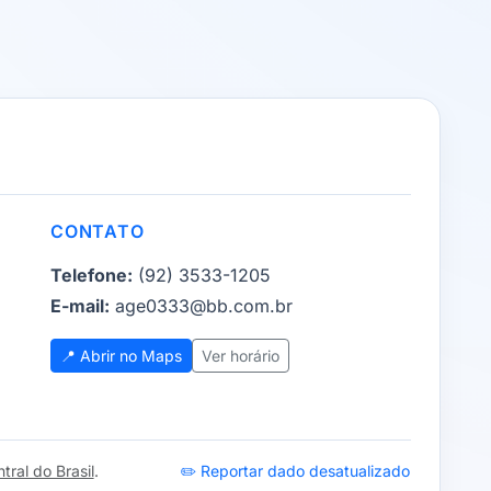
CONTATO
Telefone:
(92) 3533-1205
E-mail:
age0333@bb.com.br
📍 Abrir no Maps
Ver horário
ral do Brasil
.
✏️ Reportar dado desatualizado