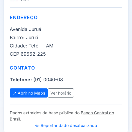
ENDEREÇO
Avenida Juruá
Bairro:
Juruá
Cidade:
Tefé — AM
CEP 69552-225
CONTATO
Telefone:
(91) 0040-08
📍 Abrir no Maps
Ver horário
Dados extraídos da base pública do
Banco Central do
Brasil
.
✏️ Reportar dado desatualizado