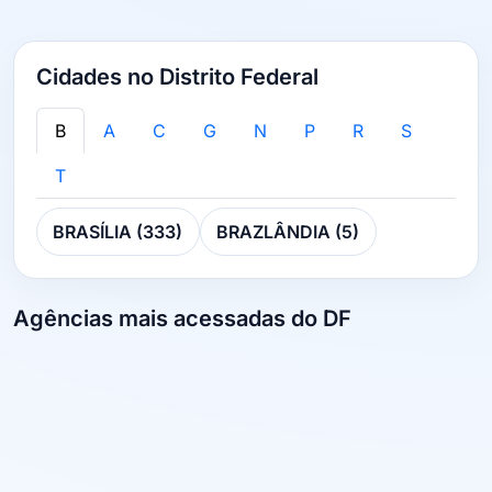
Cidades no Distrito Federal
B
A
C
G
N
P
R
S
T
BRASÍLIA (333)
BRAZLÂNDIA (5)
Agências mais acessadas do DF