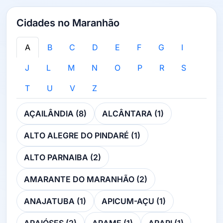
Cidades no Maranhão
A
B
C
D
E
F
G
I
J
L
M
N
O
P
R
S
T
U
V
Z
AÇAILÂNDIA (8)
ALCÂNTARA (1)
ALTO ALEGRE DO PINDARÉ (1)
ALTO PARNAIBA (2)
AMARANTE DO MARANHÃO (2)
ANAJATUBA (1)
APICUM-AÇU (1)