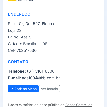
ENDEREÇO
Shcs, Cr, Qd. 507, Bloco c
Loja 23
Bairro:
Asa Sul
Cidade:
Brasília — DF
CEP 70351-530
CONTATO
Telefone:
(61) 3101-6300
E-mail:
age1004@bb.com.br
📍 Abrir no Maps
Ver horário
Dados extraídos da base pública do
Banco Central do