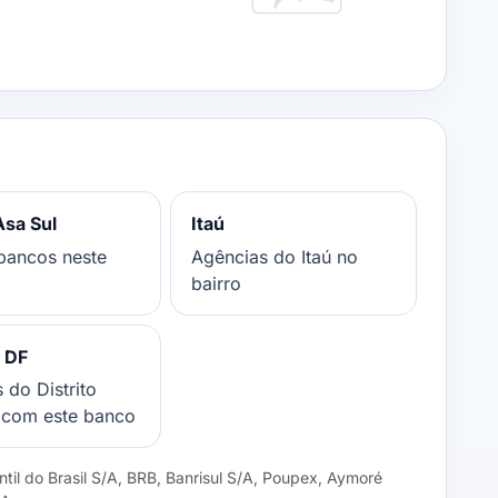
Asa Sul
Itaú
bancos neste
Agências do Itaú no
bairro
m DF
 do Distrito
 com este banco
til do Brasil S/A, BRB, Banrisul S/A, Poupex, Aymoré